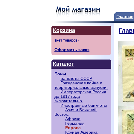
Главная
Корзина
Глав
Оформить заказ
Каталог
Боны
Банкноты СССР
Гражданская война и
территориальные выпуски.
Императорская Россия
до 1917 года
включительно.
Иностранные банкноты
Азия и Ближний
Восток.
Африка
Германия
Европа
Южная Америка