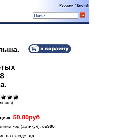
Русский
/
English
льша.
отых
8
а.
олосов)
50.00руб
цена:
енний код (артикул):
сс900
ие на складе:
да