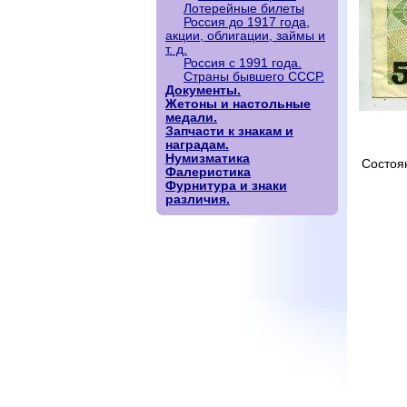
Лотерейные билеты
Россия до 1917 года,
акции, облигации, займы и
т. д.
Россия с 1991 года.
Страны бывшего СССР.
Документы.
Жетоны и настольные
медали.
Запчасти к знакам и
наградам.
Нумизматика
Состоя
Фалеристика
Фурнитура и знаки
различия.