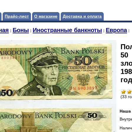
Прайс-лист
О магазине
Доставка и оплата
ная
Боны
Иностранные банкноты
Европа
:
:
:
:
По
50
зл
198
год
(33 г
Наша 
Внутр
Налич