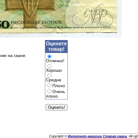
Оцените
товар!
ние на скане.
Отлично!
Хорошо
Средне
Плохо
Очень
плохо
Copyright ©
Интернет-магазин Старая лавка
. All ri