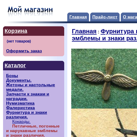
Главная
Прайс-лист
О маг
Корзина
Главная
Фурнитура 
:
эмблемы и знаки раз
Оформить заказ
Каталог
Боны
Документы.
Жетоны и настольные
медали.
Запчасти к знакам и
наградам.
Нумизматика
Фалеристика
Фурнитура и знаки
различия.
Кокарды.
Петличные, погонные
и нарукавные эмблемы
и знаки различия.