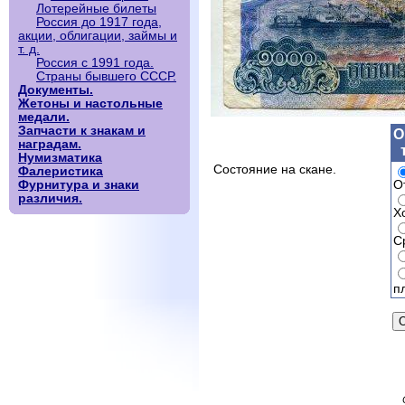
Лотерейные билеты
Россия до 1917 года,
акции, облигации, займы и
т. д.
Россия с 1991 года.
Страны бывшего СССР.
Документы.
Жетоны и настольные
медали.
Запчасти к знакам и
О
наградам.
Нумизматика
Состояние на скане.
Фалеристика
О
Фурнитура и знаки
различия.
Х
С
п