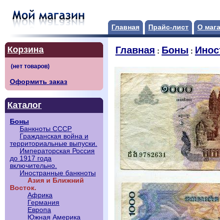
Главная
Прайс-лист
О маг
Корзина
Главная
Боны
Инос
:
:
Оформить заказ
Каталог
Боны
Банкноты СССР
Гражданская война и
территориальные выпуски.
Императорская Россия
до 1917 года
включительно.
Иностранные банкноты
Азия и Ближний
Восток.
Африка
Германия
Европа
Южная Америка