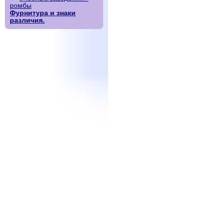
ромбы
Фурнитура и знаки
различия.