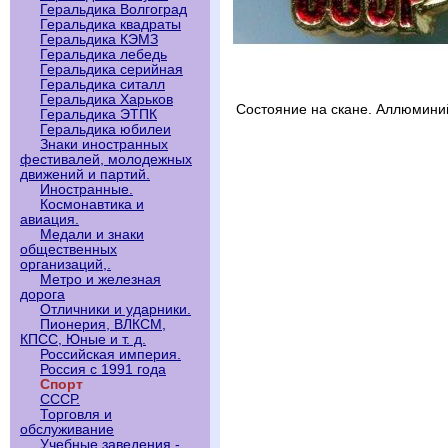
Геральдика Волгоград
Геральдика квадраты
Геральдика КЭМЗ
Геральдика лебедь
Геральдика серийная
Геральдика ситалл
Геральдика Харьков
Состояние на скане. Аллюмини
Геральдика ЭТПК
Геральдика юбилеи
Знаки иностранных
фестивалей, молодежных
движений и партий.
Иностранные.
Космонавтика и
авиация.
Медали и знаки
общественных
организаций,.
Метро и железная
дорога
Отличники и ударники.
Пионерия, ВЛКСМ,
КПСС, Юные и т. д.
Российская империя.
Россия с 1991 года
Спорт
СССР.
Торговля и
обслуживание
Учебные заведения -