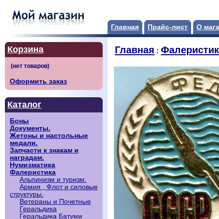
Главная
Прайс-лист
О маг
Корзина
Главная
Фалеристик
:
Оформить заказ
Каталог
Боны
Документы.
Жетоны и настольные
медали.
Запчасти к знакам и
наградам.
Нумизматика
Фалеристика
Альпинизм и туризм.
Армия , Флот и силовые
структуры.
Ветераны и Почетные
Геральдика
Геральдика Батуми