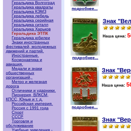
Геральдика Волгоград
Геральдика квадраты
подробнее...
Геральдика КЭМЗ
Геральдика лебедь
Знак "Вел
Геральдика серийная
Геральдика ситалл
Геральдика Харьков
Геральдика ЭТПК
5
Наша цена:
Геральдика юбилеи
Знаки иностранных
фестивалей, молодежных
движений и партий.
Иностранные.
подробнее...
Космонавтика и
авиация.
Медали и знаки
Знак "Вер
общественных
организаций,.
Метро и железная
5
Наша цена:
дорога
Отличники и ударники.
Пионерия, ВЛКСМ,
КПСС, Юные и т. д.
Российская империя.
подробнее...
Россия с 1991 года
Спорт
СССР.
Знак "Вер
Торговля и
обслуживание
Учебные заведения -