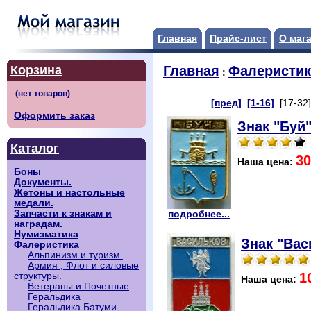
Главная
Прайс-лист
О маг
Корзина
Главная
Фалеристик
:
[пред]
[1-16]
[17-32
Оформить заказ
Знак "Буй"
Каталог
30
Наша цена:
Боны
Документы.
Жетоны и настольные
медали.
Запчасти к знакам и
подробнее...
наградам.
Нумизматика
Знак "Вас
Фалеристика
Альпинизм и туризм.
Армия , Флот и силовые
1
структуры.
Наша цена:
Ветераны и Почетные
Геральдика
Геральдика Батуми